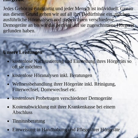
Jedes Gehör ist einzigartig und jeder Mensch ist individuell. Genau
aus diesem Grund gehen wir auf all ihre Bedürfnisse ein, machen
ausführliche Höranalysen und passen ihnen verschiedene
Demogeräte an bis wir das perfekte auf sie zugeschnittene Hörgerät
gefunden haben.
Unsere Leistungen
kostenlose Nachjustierung und Einstellung ihres Hörgeräts so
oft sie möchten
kostenlose Höranalysen inkl. Beratungen
Wellnessbehandlung ihrer Hörgeräte inkl. Reinigung,
Filterwechsel, Domewechsel etc.
kostenloses Probetragen verschiedener Demogeräte
Kostenabwicklung mit ihrer Krankenkasse bei einem
Abschluss
Tinnitusberatung
Einweisung in Handhabung und Pflege ihrer Hörgeräte